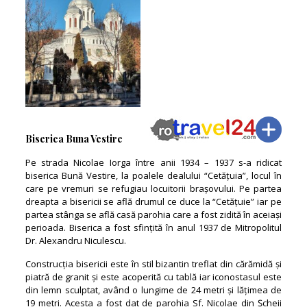
Biserica Buna Vestire
Pe strada Nicolae Iorga între anii 1934 – 1937 s-a ridicat
biserica Bună Vestire, la poalele dealului “Cetățuia”, locul în
care pe vremuri se refugiau locuitorii brașovului. Pe partea
dreapta a bisericii se află drumul ce duce la “Cetățuie” iar pe
partea stânga se află casă parohia care a fost zidită în aceiași
perioada. Biserica a fost sfințită în anul 1937 de Mitropolitul
Dr. Alexandru Niculescu.
Construcția bisericii este în stil bizantin treflat din cărămidă și
piatră de granit și este acoperită cu tablă iar iconostasul este
din lemn sculptat, având o lungime de 24 metri și lățimea de
19 metri. Acesta a fost dat de parohia Sf. Nicolae din Șcheii