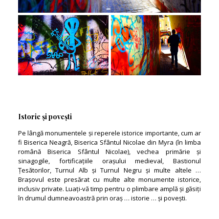
Istorie și povești
Pe lângă monumentele și reperele istorice importante, cum ar
fi Biserica Neagră, Biserica Sfântul Nicolae din Myra (în limba
română Biserica Sfântul Nicolae), vechea primărie și
sinagogile, fortificațiile orașului medieval, Bastionul
Țesătorilor, Turnul Alb și Turnul Negru și multe altele …
Brașovul este presărat cu multe alte monumente istorice,
inclusiv private. Luați-vă timp pentru o plimbare amplă și găsiți
în drumul dumneavoastră prin oraș … istorie … și povești.