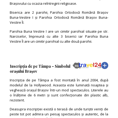
Brașovului cu ocazia reîntregirii religioase.
Biserica are 2 parohii, Parohia Ortodoxă Română Brașov
Buna-Vestire I și Parohia Ortodoxă Română Brașov Buna-
Vestire ÎI.
Parohia Buna Vestire I are un cimitir parohial situate pe str.
Narciselor, împreună cu alte 3 biserici iar Parohia Buna
Vestire ÎI are un cimitir parohial cu alte două parohii.
Inscripția de pe Tâmpa – Simbolul
orașului Brașov
Inscripția de pe Tâmpa a fost montată în anul 2004, după
modelul de la Hollywood. Aceasta este luminată noaptea și
veghează orașul Brașov într-un mod spectaculos. Literele au
o înălțime de 6 metri și sunt confecționate din plastic alb,
rezistent.
Deasupra inscripției există o terasă de unde turiștii veniți de
peste tot pot admira un peisaj spectaculos și autentic, de la