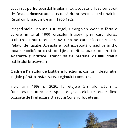
Localizat pe Bulevardul Eroilor nr.5, această a fost construit
de fosta administrație austriacă drept sediu al Tribunalului
Regal din Brașov între anii 1900-1902.
Președintele Tribunalului Regal, Georg von Weer a făcut o
cerere în anul 1900 orașului Brașov, prin care dorea
atribuirea unui teren de 9450 mp pe care să construiască
Palatul de Justiție. Aceasta a fost acceptată, orașul cerând o
taxa simbolică iar ca și condiție a dorit ca toate construcțiile
existente și ridicate ulterior să fie predate cu titlu gratuit
publicului brașovean.
Clădirea Palatului de Justiție a funcționat conform destinației
inițiale până la instaurarea regimului comunist.
Între anii 1993 și 2020, la etajele 2-3 ale clădirii a
funcționat Curtea de Apel Brașov, celelalte etaje fiind
ocupate de Prefectura Brașov și Consiliul Județean.