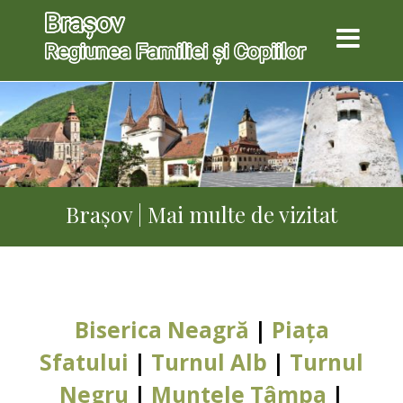
Brașov | Mai multe de vizitat
Biserica Neagră
|
Piața
Sfatului
|
Turnul Alb
|
Turnul
Negru
|
Muntele Tâmpa
|