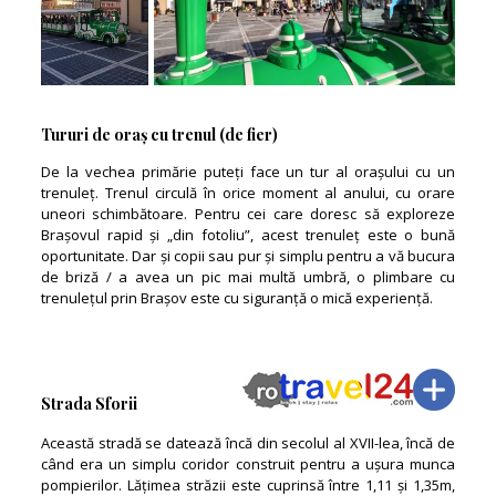
Tururi de oraș cu trenul (de fier)
De la vechea primărie puteți face un tur al orașului cu un
trenuleț. Trenul circulă în orice moment al anului, cu orare
uneori schimbătoare. Pentru cei care doresc să exploreze
Brașovul rapid și „din fotoliu”, acest trenuleț este o bună
oportunitate. Dar și copii sau pur și simplu pentru a vă bucura
de briză / a avea un pic mai multă umbră, o plimbare cu
trenulețul prin Brașov este cu siguranță o mică experiență.
Strada Sforii
Această stradă se datează încă din secolul al XVII-lea, încă de
când era un simplu coridor construit pentru a ușura munca
pompierilor. Lățimea străzii este cuprinsă între 1,11 și 1,35m,