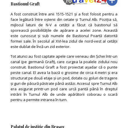
Bastionul Graft
A fost construit între anii 1515-1521 și a fost folosit pentru a
face legătură între oștenii din cetate și Turnul Alb. Poziția să,
mijlocul laturii de N-V a cetății a făcut că bastionul să
sporească posibilitățile de apărare a acelei zone. Această
este cunoscut și sub numele de Bastionul Poartă datorită
formei sale. În secolul al XVI-lea zidul de nord-vest al cetății
este dublat de încă un zid exterior.
Tot atunci au fost captate apele care veneau din Șchei într-un
canal (pe germană Graft), care curgea la poalele zidului nou
construit. Bastionul Graft a fost proiectat așadar că o punte
peste canal. El avea la bază o grosime de circa 4 metri și era
structurat pe două etaje și un pod, dotate cu goluri de tragere
și guri de păcură păstrate până astăzi. Accesul spre Turnul Alb
era asigurat printr-un pod care urcă pantă până în dreptul
intrării în Turnul Alb de unde apărătorii coborau o scară
pentru a permite intrarea în turn.
Palatul de justiție din Brașov