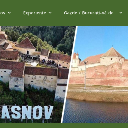
șov
Experienţe
Gazde / Bucurați-vă de...