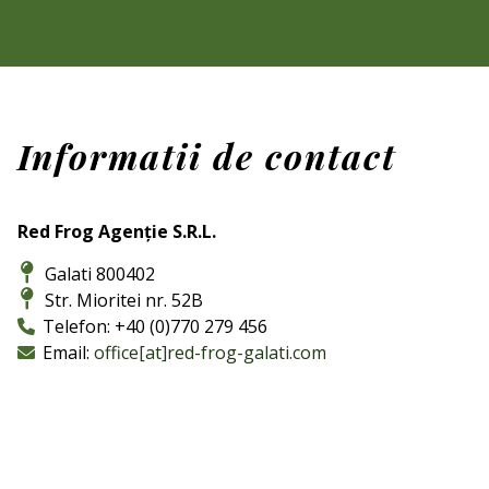
Informatii de contact
Red Frog Agenție S.R.L.
Galati 800402
Str. Mioritei nr. 52B
Telefon: +40 (0)770 279 456
Email:
office[at]red-frog-galati.com