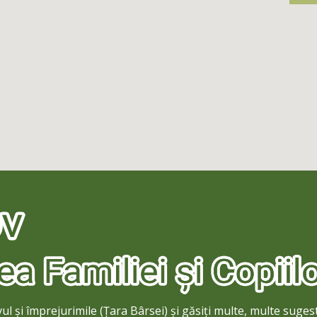
l și împrejurimile (Țara Bârsei) și găsiți multe, multe sugest