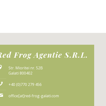
Red Frog Agentie S.R.L.
Str. Mioritei nr. 52B
Galati 800402
+40 (0)770 279 456
office[at]red-frog-galati.com