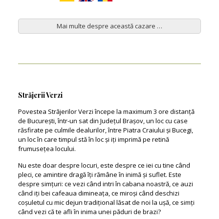
Mai multe despre această cazare …
Străjerii Verzi
Povestea Străjerilor Verzi începe la maximum 3 ore distanță
de București, într-un sat din Județul Brașov, un loc cu case
răsfirate pe culmile dealurilor, între Piatra Craiului și Bucegi,
un loc în care timpul stă în loc și iți imprimă pe retină
frumusețea locului.
Nu este doar despre locuri, este despre ce iei cu tine când
pleci, ce amintire dragă îți rămâne în inimă și suflet. Este
despre simțuri: ce vezi când intri în cabana noastră, ce auzi
când iți bei cafeaua dimineața, ce miroși când deschizi
coșuletul cu mic dejun tradițional lăsat de noi la ușă, ce simți
când vezi că te afli în inima unei păduri de brazi?