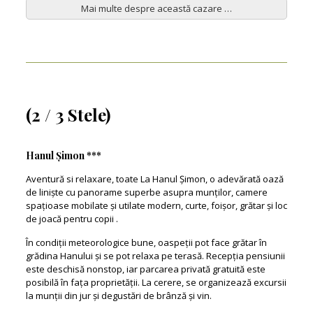
Mai multe despre această cazare …
(2 / 3 Stele)
Hanul Șimon ***
Aventură si relaxare, toate La Hanul Șimon, o adevărată oază
de liniște cu panorame superbe asupra munților, camere
spațioase mobilate și utilate modern, curte, foișor, grătar și loc
de joacă pentru copii .
În condiții meteorologice bune, oaspeții pot face grătar în
grădina Hanului și se pot relaxa pe terasă. Recepția pensiunii
este deschisă nonstop, iar parcarea privată gratuită este
posibilă în fața proprietății. La cerere, se organizează excursii
la munții din jur și degustări de brânză și vin.