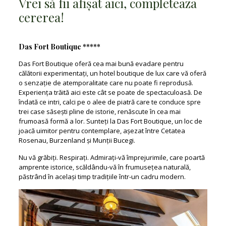
Vrei să fii afișat aici, completeaza
cererea!
Das Fort Boutique *****
Das Fort Boutique oferă cea mai bună evadare pentru
călătorii experimentați, un hotel boutique de lux care vă oferă
o senzație de atemporalitate care nu poate fi reprodusă.
Experiența trăită aici este cât se poate de spectaculoasă. De
îndată ce intri, calci pe o alee de piatră care te conduce spre
trei case săsești pline de istorie, renăscute în cea mai
frumoasă formă a lor. Sunteți la Das Fort Boutique, un loc de
joacă uimitor pentru contemplare, așezat între Cetatea
Rosenau, Burzenland și Munții Bucegi.
Nu vă grăbiți. Respirați. Admirați-vă împrejurimile, care poartă
amprente istorice, scăldându-vă în frumusețea naturală,
păstrând în același timp tradițiile într-un cadru modern.