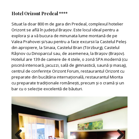
Hotel Orizont Predeal ****
Situat la doar 800 m de gara din Predeal, complexul hotelier
Orizont se află în județul Brașov. Este locul ideal pentru a
explora și a vă bucura de minunata lume montană de pe
Valea Prahovei și/sau pentru a face excursii la Castelul Peleș
din apropiere, la Sinaia, Castelul Bran (Törzburg), Castelul
Râșnov cu Dinoparcul sau, de asemenea, la Brașov (Brașov).
Hotelul are 139 de camere de 4 stele, o zonă SPA modernă (cu
piscină interioară, jacuzzi, sală de gimnastică, saună și masaj),
centrul de conferințe Orizont Forum, restaurantul Orizont cu
preparate din bucătăria internațională, restaurantul Miorita
cu preparate tradiționale românești, precum și o cramă și un
bar cu o selecție excelentă de băuturi.