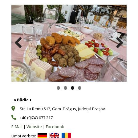
Previous
Next
La Bădicu
Str. La Remu 512, Gem. Drăgus, Județul Brașov
+40 (0)743 077 217
E-Mail
|
Website
|
Facebook
Limbi vorbite: