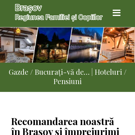
Gazde / Bucurați-vă de… | Hoteluri /
Pensiuni
Recomandarea noastră
în Brașov și împrejurimi