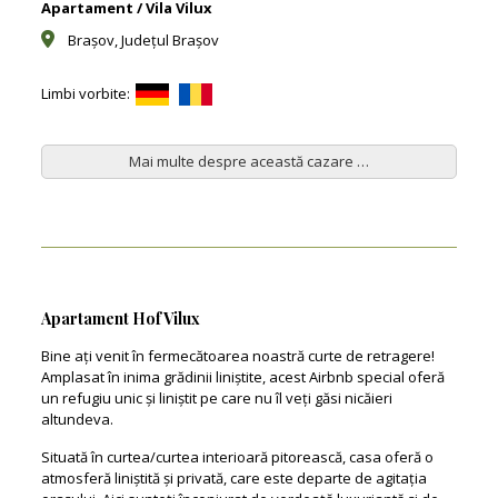
Apartament / Vila Vilux
Brașov, Județul Brașov
Limbi vorbite:
Mai multe despre această cazare …
Apartament Hof Vilux
Bine ați venit în fermecătoarea noastră curte de retragere!
Amplasat în inima grădinii liniștite, acest Airbnb special oferă
un refugiu unic și liniștit pe care nu îl veți găsi nicăieri
altundeva.
Situată în curtea/curtea interioară pitorească, casa oferă o
atmosferă liniștită și privată, care este departe de agitația