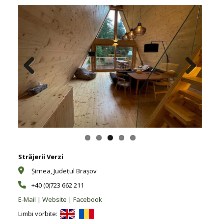
Previous
Next
Străjerii Verzi
Şirnea, Județul Braşov
+40 (0)723 662 211
E-Mail
|
Website
|
Facebook
Limbi vorbite: