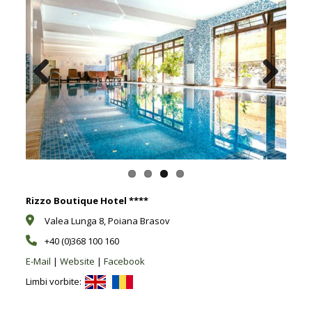
Previous
Next
Rizzo Boutique Hotel ****
Valea Lunga 8, Poiana Brasov
+40 (0)368 100 160
E-Mail
|
Website
|
Facebook
Limbi vorbite: