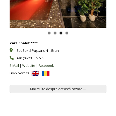
Previous
Next
Zara Chalet ****
Str. Sextil Pușcariu 41, Bran
+40 (0)723 365 655
E-Mail
|
Website
|
Facebook
Limbi vorbite:
Mai multe despre această cazare …