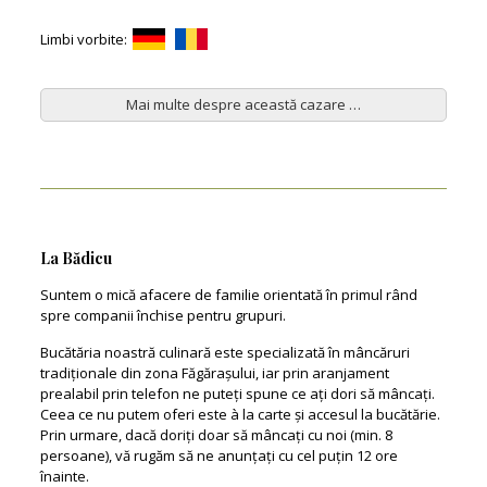
Limbi vorbite:
Mai multe despre această cazare …
La Bădicu
Suntem o mică afacere de familie orientată în primul rând
spre companii închise pentru grupuri.
Bucătăria noastră culinară este specializată în mâncăruri
tradiționale din zona Făgărașului, iar prin aranjament
prealabil prin telefon ne puteți spune ce ați dori să mâncați.
Ceea ce nu putem oferi este à la carte și accesul la bucătărie.
Prin urmare, dacă doriți doar să mâncați cu noi (min. 8
persoane), vă rugăm să ne anunțați cu cel puțin 12 ore
înainte.