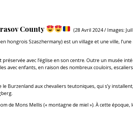
Brasov County
(28 Avril 2024 / Images: Jui
hongrois Szaszhermany) est un village et une ville, l’une de
nt préservée avec l’église en son centre. Outre un musée int
 familles avec enfants, en raison des nombreux couloirs, esca
e le Burzenland aux chevaliers teutoniques, qui s’y installen
gberg.
 de Mons Mellis (« montagne de miel »). À cette époque, le 