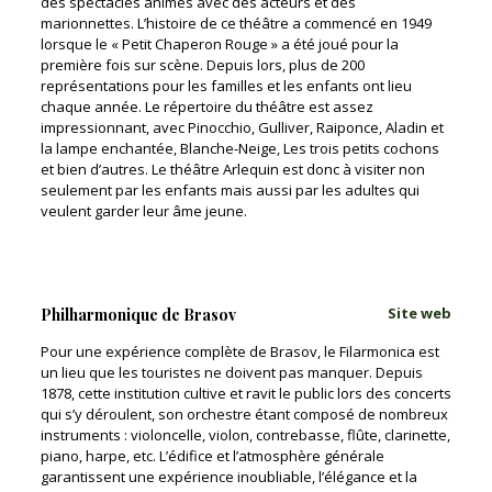
des spectacles animés avec des acteurs et des
marionnettes. L’histoire de ce théâtre a commencé en 1949
lorsque le « Petit Chaperon Rouge » a été joué pour la
première fois sur scène. Depuis lors, plus de 200
représentations pour les familles et les enfants ont lieu
chaque année. Le répertoire du théâtre est assez
impressionnant, avec Pinocchio, Gulliver, Raiponce, Aladin et
la lampe enchantée, Blanche-Neige, Les trois petits cochons
et bien d’autres. Le théâtre Arlequin est donc à visiter non
seulement par les enfants mais aussi par les adultes qui
veulent garder leur âme jeune.
Site web
Philharmonique de Brasov
Pour une expérience complète de Brasov, le Filarmonica est
un lieu que les touristes ne doivent pas manquer. Depuis
1878, cette institution cultive et ravit le public lors des concerts
qui s’y déroulent, son orchestre étant composé de nombreux
instruments : violoncelle, violon, contrebasse, flûte, clarinette,
piano, harpe, etc. L’édifice et l’atmosphère générale
garantissent une expérience inoubliable, l’élégance et la