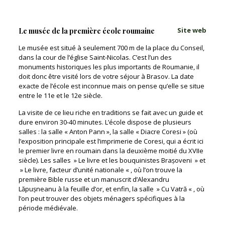
Site web
Le musée de la première école roumaine
Le musée est situé à seulement 700 m de la place du Conseil,
dans la cour de l’église Saint-Nicolas. C’est l’un des
monuments historiques les plus importants de Roumanie, il
doit donc être visité lors de votre séjour à Brasov. La date
exacte de l’école est inconnue mais on pense qu’elle se situe
entre le 11e et le 12e siècle.
La visite de ce lieu riche en traditions se fait avec un guide et
dure environ 30-40 minutes. L’école dispose de plusieurs
salles : la salle « Anton Pann », la salle « Diacre Coresi » (où
l’exposition principale est l’imprimerie de Coresi, qui a écrit ici
le premier livre en roumain dans la deuxième moitié du XVIIe
siècle). Les salles » Le livre et les bouquinistes Brașoveni » et
» Le livre, facteur d’unité nationale « , où l’on trouve la
première Bible russe et un manuscrit d’Alexandru
Lăpușneanu à la feuille d’or, et enfin, la salle » Cu Vatră « , où
l’on peut trouver des objets ménagers spécifiques à la
période médiévale.