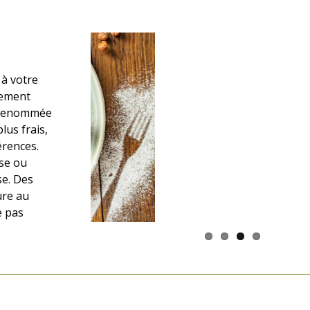
 à votre
lement
e renommée
lus frais,
érences.
se ou
se. Des
ure au
e pas