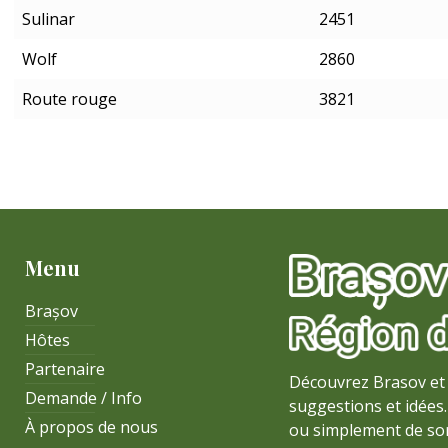
Sulinar
2451
Wolf
2860
Route rouge
3821
Menu
Brașov
Hôtes
Partenaire
Découvrez Brasov et 
Demande / Info
suggestions et idées. 
À propos de nous
ou simplement de sor