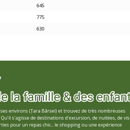
645
775
630
ses environs (Țara Bârsei) et trouvez de très nombreuses
Qu'il s'agisse de destinations d'excursion, de nuitées, de vis
ties pour un repas chic... le shopping ou une expérience