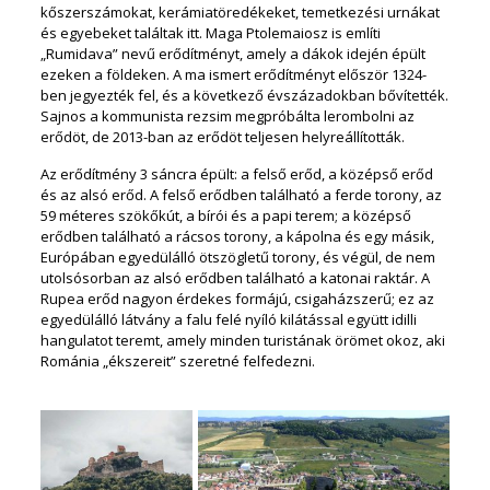
kőszerszámokat, kerámiatöredékeket, temetkezési urnákat
és egyebeket találtak itt. Maga Ptolemaiosz is említi
„Rumidava” nevű erődítményt, amely a dákok idején épült
ezeken a földeken. A ma ismert erődítményt először 1324-
ben jegyezték fel, és a következő évszázadokban bővítették.
Sajnos a kommunista rezsim megpróbálta lerombolni az
erődöt, de 2013-ban az erődöt teljesen helyreállították.
Az erődítmény 3 sáncra épült: a felső erőd, a középső erőd
és az alsó erőd. A felső erődben található a ferde torony, az
59 méteres szökőkút, a bírói és a papi terem; a középső
erődben található a rácsos torony, a kápolna és egy másik,
Európában egyedülálló ötszögletű torony, és végül, de nem
utolsósorban az alsó erődben található a katonai raktár. A
Rupea erőd nagyon érdekes formájú, csigaházszerű; ez az
egyedülálló látvány a falu felé nyíló kilátással együtt idilli
hangulatot teremt, amely minden turistának örömet okoz, aki
Románia „ékszereit” szeretné felfedezni.