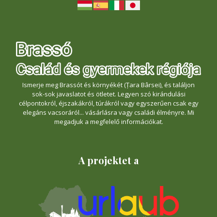
Ismerje meg Brassót és környékét (Țara Bârsei), és találjon
sok-sok javaslatot és ötletet. Legyen szó kirándulási
célpontokról, éjszakákról, túrákról vagy egyszerűen csak egy
elegáns vacsoráról... vásárlásra vagy családi élményre. Mi
megadjuk a megfelelő információkat.
A projektet a