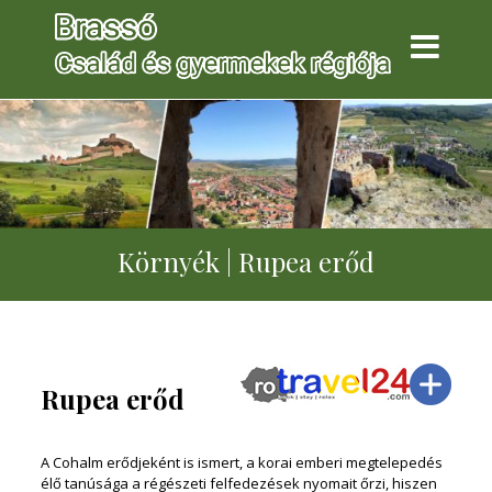
Környék | Rupea erőd
Rupea erőd
A Cohalm erődjeként is ismert, a korai emberi megtelepedés
élő tanúsága a régészeti felfedezések nyomait őrzi, hiszen