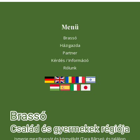
Menü
Brassó
Házigazda
Partner
Kérdés / Információ
Rólunk
Ismerje meg Brassót és környékét (Țara Bârsei), és találjon