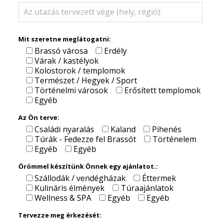
Mit szeretne meglátogatni:
Brassó városa
Erdély
Várak / kastélyok
Kolostorok / templomok
Természet / Hegyek / Sport
Történelmi városok
Erősített templomok
Egyéb
Az Ön terve:
Családi nyaralás
Kaland
Pihenés
Túrák - Fedezze fel Brassót
Történelem
Egyéb
Egyéb
Örömmel készítünk Önnek egy ajánlatot.:
Szállodák / vendégházak
Éttermek
Kulináris élmények
Túraajánlatok
Wellness & SPA
Egyéb
Egyéb
Tervezze meg érkezését: