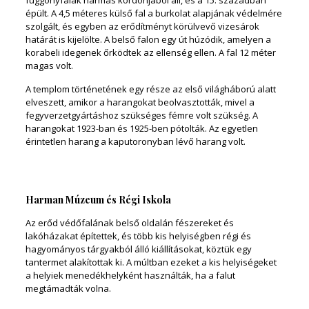
függönyfalak hármas kordonjából áll, és a 15. században
épült. A 4,5 méteres külső fal a burkolat alapjának védelmére
szolgált, és egyben az erődítményt körülvevő vizesárok
határát is kijelölte. A belső falon egy út húzódik, amelyen a
korabeli idegenek őrködtek az ellenség ellen. A fal 12 méter
magas volt.
A templom történetének egy része az első világháború alatt
elveszett, amikor a harangokat beolvasztották, mivel a
fegyverzetgyártáshoz szükséges fémre volt szükség. A
harangokat 1923-ban és 1925-ben pótolták. Az egyetlen
érintetlen harang a kaputoronyban lévő harang volt.
Harman Múzeum és Régi Iskola
Az erőd védőfalának belső oldalán fészereket és
lakóházakat építettek, és több kis helyiségben régi és
hagyományos tárgyakból álló kiállításokat, köztük egy
tantermet alakítottak ki. A múltban ezeket a kis helyiségeket
a helyiek menedékhelyként használták, ha a falut
megtámadták volna.