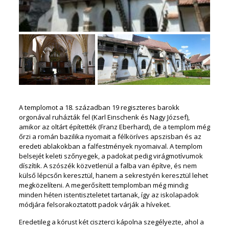
A templomot a 18. században 19 regiszteres barokk
orgonával ruházták fel (Karl Einschenk és Nagy József),
amikor az oltárt építették (Franz Eberhard), de a templom még
őrzi a román bazilika nyomait a félköríves apszisban és az
eredeti ablakokban a falfestmények nyomaival. A templom
belsejét keleti szőnyegek, a padokat pedig virágmotívumok
díszítik. A szószék közvetlenül a falba van építve, és nem
külső lépcsőn keresztül, hanem a sekrestyén keresztül lehet
megközelíteni. A megerősített templomban még mindig
minden héten istentiszteletet tartanak, így az iskolapadok
módjára felsorakoztatott padok várják a híveket.
Eredetileg a kórust két ciszterci kápolna szegélyezte, ahol a