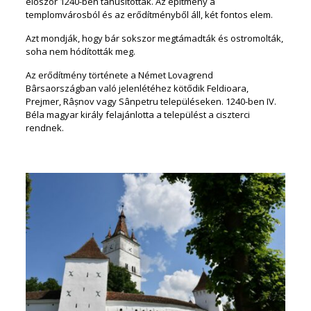
először 1240-ben tanúsítottak. Az építmény a
templomvárosból és az erődítményből áll, két fontos elem.
Azt mondják, hogy bár sokszor megtámadták és ostromolták,
soha nem hódították meg.
Az erődítmény története a Német Lovagrend
Bârsaországban való jelenlétéhez kötődik Feldioara,
Prejmer, Râșnov vagy Sânpetru településeken. 1240-ben IV.
Béla magyar király felajánlotta a települést a ciszterci
rendnek.