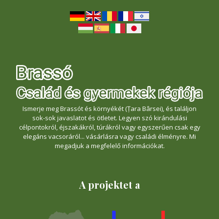
Ismerje meg Brassót és környékét (Țara Bârsei), és találjon
sok-sok javaslatot és ötletet. Legyen szó kirándulási
célpontokról, éjszakákról, túrákról vagy egyszerűen csak egy
elegáns vacsoráról... vásárlásra vagy családi élményre. Mi
megadjuk a megfelelő információkat.
A projektet a