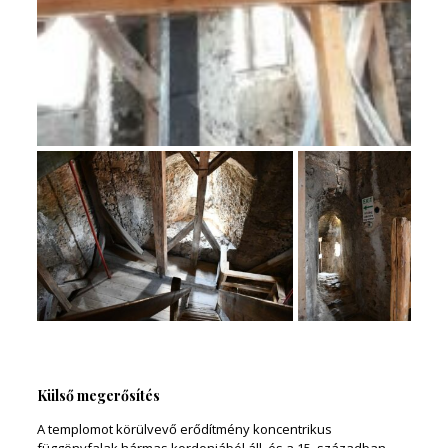
Külső megerősítés
A templomot körülvevő erődítmény koncentrikus