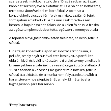
szerzetesek imádkozhattak, de a 15. században az északi
kápolnát sekrestyévé alakították át. Ez a hajóban boltozatos,
terrakotta áttörésekkel és bordákkal. A boltozat a
konzolokból bajuszos férfifejek és nyitott szájú női fejek
formájában emelkedik ki. A ma már csak töredékesen
látható, a hajó hosszanti falain, de a keleti falon is, a freskó
az egész templomot beborította, egészen a mennyezet alá.
A főportál a nyugati homlokzaton található, és késő gótikus
stílusú.
Lünettáján kobaltkék alapon az áldozat szimbóluma, a
pelikán, amely saját húsával eteti kicsinyeit. A portál két
oldalán kívül és belül is két száknazi alakú torony emelkedik
ki, amelyekben a galériákhoz vezető csigalépcső található. A
15. században a közösség megkísérelte a bazilika gótikus
stílusú átalakítását, de a munka nem folytatódott tovább a
harangtorony hozzáépítésénél, amely 32 méterével a
legmagasabb Țara Bârseiben.
Templom tornya