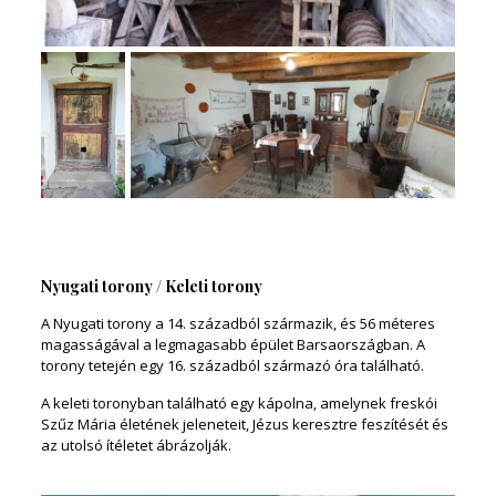
Nyugati torony / Keleti torony
A Nyugati torony a 14. századból származik, és 56 méteres
magasságával a legmagasabb épület Barsaországban. A
torony tetején egy 16. századból származó óra található.
A keleti toronyban található egy kápolna, amelynek freskói
Szűz Mária életének jeleneteit, Jézus keresztre feszítését és
az utolsó ítéletet ábrázolják.