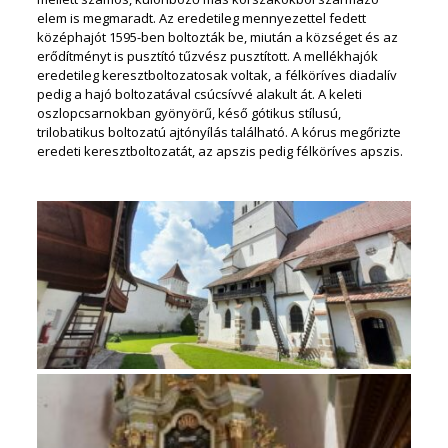
elem is megmaradt. Az eredetileg mennyezettel fedett
középhajót 1595-ben boltozták be, miután a községet és az
erődítményt is pusztító tűzvész pusztított. A mellékhajók
eredetileg keresztboltozatosak voltak, a félköríves diadalív
pedig a hajó boltozatával csúcsívvé alakult át. A keleti
oszlopcsarnokban gyönyörű, késő gótikus stílusú,
trilobatikus boltozatú ajtónyílás található. A kórus megőrizte
eredeti keresztboltozatát, az apszis pedig félköríves apszis.