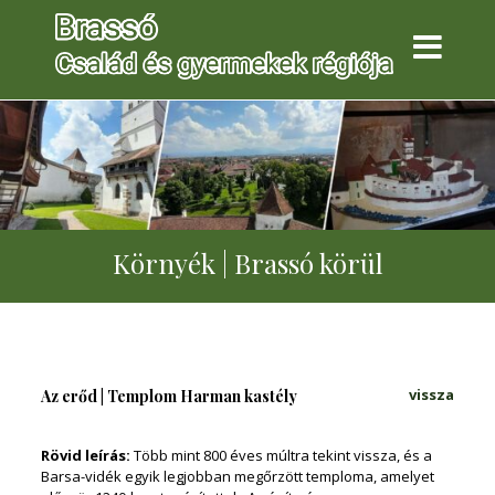
Környék | Brassó körül
vissza
Az erőd | Templom Harman kastély
Rövid leírás:
Több mint 800 éves múltra tekint vissza, és a
Barsa-vidék egyik legjobban megőrzött temploma, amelyet