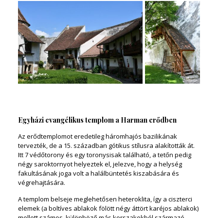
Egyházi evangélikus templom a Harman erődben
Az erődtemplomot eredetileg háromhajós bazilikának
tervezték, de a 15. században gótikus stílusra alakították át.
Itt 7 védőtorony és egy toronysisak található, a tetőn pedig
négy saroktornyot helyeztek el, jelezve, hogy a helység
fakultásának joga volt a halálbüntetés kiszabására és
végrehajtására.
A templom belseje meglehetősen heteroklita, így a ciszterci
elemek (a boltíves ablakok fölött négy áttört karéjos ablakok)
mellett számos, különböző más korszakokból származó