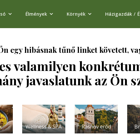
ssó
Élmények
Környék
Házigazdák / 
n egy hibásnak tűnő linket követett, vag
es valamilyen konkrétu
ány javaslatunk az Ön 
k
Wellness & SPA
Rasnov erőd
Br