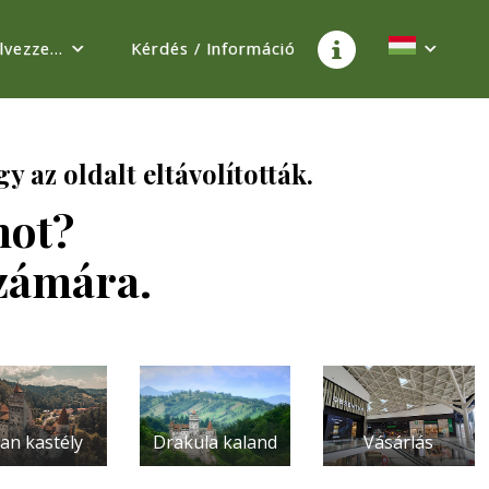
Élvezze…
Kérdés / Információ
y az oldalt eltávolították.
mot?
számára.
an kastély
Drakula kaland
Vásárlás