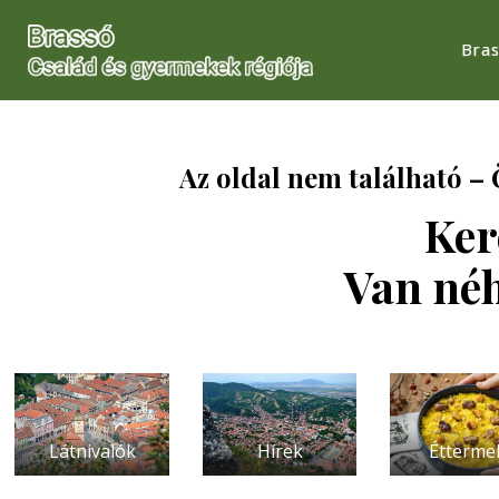
Bra
Az oldal nem található – Ö
Ker
Van néh
Étterme
Látnivalók
Hírek