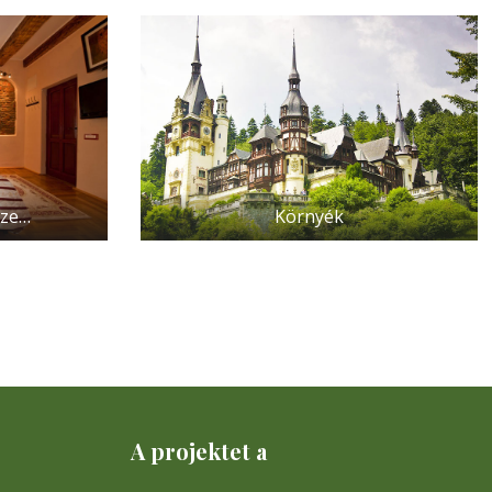
zze…
Környék
A projektet a