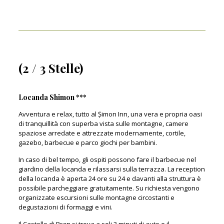
(2 / 3 Stelle)
Locanda Shimon ***
Avventura e relax, tutto al Șimon Inn, una vera e propria oasi
di tranquillità con superba vista sulle montagne, camere
spaziose arredate e attrezzate modernamente, cortile,
gazebo, barbecue e parco giochi per bambini.
In caso di bel tempo, gli ospiti possono fare il barbecue nel
giardino della locanda e rilassarsi sulla terrazza. La reception
della locanda è aperta 24 ore su 24 e davanti alla struttura è
possibile parcheggiare gratuitamente. Su richiesta vengono
organizzate escursioni sulle montagne circostanti e
degustazioni di formaggi e vini.
Il Castello di Bran si trova a soli 3 minuti di auto e il