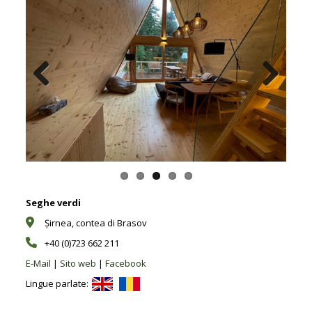
Previous
Next
Seghe verdi
Șirnea, contea di Brasov
+40 (0)723 662 211
E-Mail
|
Sito web
|
Facebook
Lingue parlate: