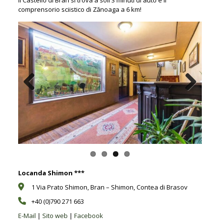
comprensorio sciistico di Zănoaga a 6 km!
Previous
Next
Locanda Shimon ***
1 Via Prato Shimon, Bran – Shimon, Contea di Brasov
+40 (0)790 271 663
E-Mail
|
Sito web
|
Facebook