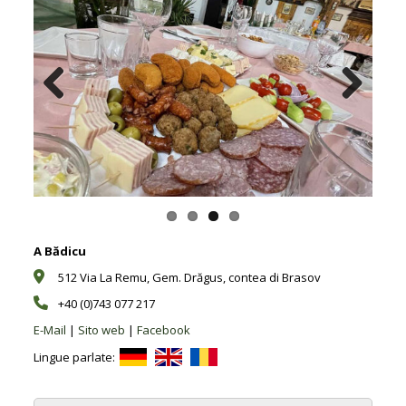
Previous
Next
A Bădicu
512 Via La Remu, Gem. Drăgus, contea di Brasov
+40 (0)743 077 217
E-Mail
|
Sito web
|
Facebook
Lingue parlate: