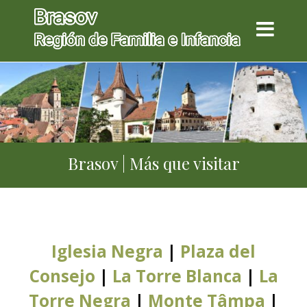
Brasov | Más que visitar
Iglesia Negra
|
Plaza del
Consejo
|
La Torre Blanca
|
La
Torre Negra
|
Monte Tâmpa
|