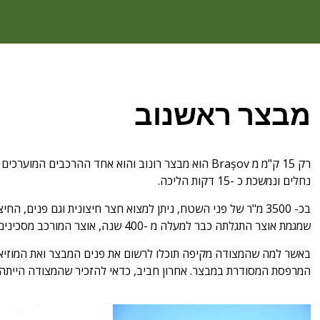
מבצר ראשנוב
רק 15 ק"מ מ Brașov הוא מבצר רונוב והוא אחד ההר
נחלים ונמשכת כ -15 דקות הליכה.
בכ- 3500 מ"ר של פני השטח, ניתן למצוא חצר חיצונית וגם פני
שמגמת אוצר התגלתה כבר למעלה מ -400 שנה, אוצר המורכב מסכינים, אבזמים, ראשי חץ, 416 מטבעות כסף בין 1509 -1610 לרבים אחרים.
באשר למה שהמצודה מקיפה תוכלו לרשום את פנים המבצר ואת המוזיאון ל
המרפסת המסודרת במבצר. אחרון חביב, כדאי להזכיר שהמצודה הייתה מא