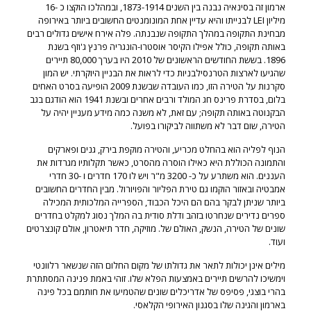
ארמון זה בסינאיה נבנה בין השנים 1873-1914, ובמהלכו הוקצו כ -16
מיליון LEI לבנייתו והיא עדיין אחת המונומנטים החשובים ביותר באירופה
מבחינת התקופה במהלך התקופה שנבנתה. פלה אירח אישים גדולים רבים
באותה תקופה, כולל אפילו הקיסר אוסטרו-הונגריה פרנץ ג'וזף בשנת
1896. בששת החודשים הראשונים של 2010 היו בערך 80,000 תיירים
שהגיעו לארצות הטרנסילבניות כדי לראות את הבניין היוקרתי. יש המון
סקרנות על הטירה הזו, כמו העובדה שבשנת 2009 הופיעה בסרט האחים
בלום, בסדרת פרינס חג המולד ורבים אחרים ובשנת 1941 הוא הודגם בגב
הבקנוטה באותה תקופה; עם זאת, לא משנה כמה מידע מעניין יהיה על
הטירה, שום דבר לא משתווה לביקורו בפועל.
הנוף לפליה הוא בהחלט מכריע, והטירה מוקפת בירק, גנים ופארקים
והתמונה הכוללת היא כאילו הוסרה מהסרט, כאשר תקלותיו מגרדות את
העננים. הוא משתרע על כ- 3200 מ"ר ויש לו 170 חדרים ו -30 חדרי
אמבטיה ובאזור הוקמו גם טירת הפליור והפויורול. מבין החדרים החשובים
ביותר שניתן לבקר בהם הם היכל הכבוד, הספרייה המלכותית המכילה
ספרים נדירים שנחרטו בזהב ודלת סודית בה המלך נסוג למקלט בחדרים
שונים של הטירה, הנשק, האולם של. מוזיקה, חדר תיאטרון, אולם קונצרטים
ועוד.
מילים אינן יכולות לתאר את גדולתו של מקום החלום הזה שנשאר רלוונטי
וימשיכו להרשים תיירים באמצעות הפלא שלו. זוהי באמת פנינה המסתתרת
בהרי בוצגי, פסיפס של אדריכלים שונים שהטמיעו את חותמם בכל פינה
בארמון והגינה שלו בסגנון האירופי הקלאסי.