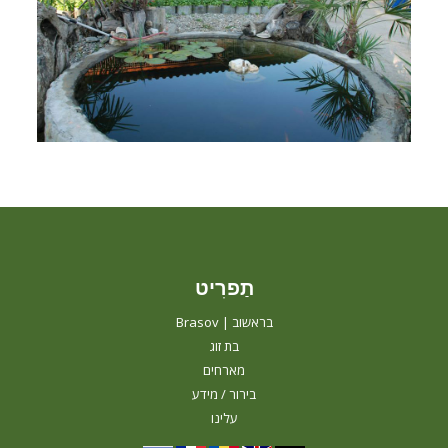
תַפרִיט
בראשוב | Brasov
בת זוג
מארחים
בירור / מידע
עלינו