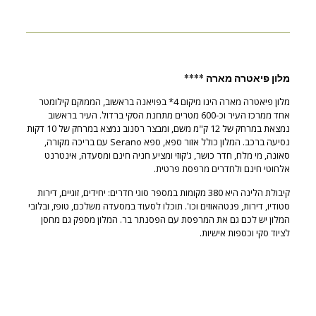
מלון פיאטרה מארה ****
מלון פיאטרה מארה הינו מיקום 4* בפויאנה בראשוב, הממוקם קילומטר
אחד ממרכז העיר וכ-600 מטרים מתחנת הסקי ברדול. העיר בראשוב
נמצאת במרחק של 12 ק"מ משם, ומבצר רסנוב נמצא במרחק של 10 דקות
נסיעה ברכב. המלון כולל אזור ספא, ספא Serano עם בריכה מקורה,
סאונה, מי מלח, חדר כושר, ג'קוזי ומציע חניה חינם ומסעדה, אינטרנט
אלחוטי חינם ולחדרים מרפסת פרטית.
קיבולת הלינה היא 380 מקומות במספר סוגי חדרים: יחידים, זוגיים, דירות
סטודיו, דירות, פנטהאוזים וכו'. תוכלו לסעוד במסעדה משלכם, טופז, ובלובי
המלון יש לכם גם את המרפסת עם הפסנתר בר. המלון מספק גם מחסן
לציוד סקי וכספות אישיות.