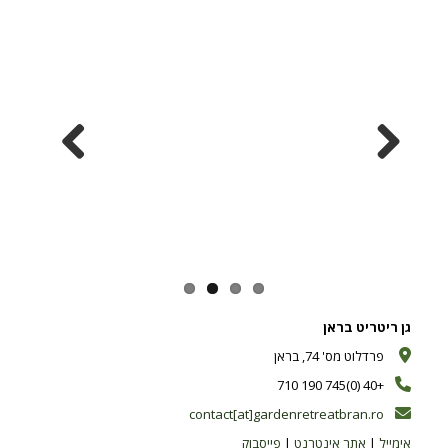
Previous
Next
גן ריטריט בראן
פרדלוט מס' 74, בראן
+40 (0)745 190 710
contact[at]gardenretreatbran.ro
אימייל
|
אתר אינטרנט
|
פייסבוק