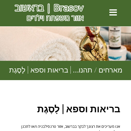
מארחים / תהנו… | בריאות וספא | לָסֶגֶת
בריאות וספא | לָסֶגֶת
אנו מעריכים את רצונך לבקר בברשוב, אזור טרנסילבניה ו/או לתכנן