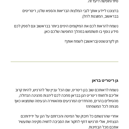
טיול/חופשה ליעד זה.
ברצוננו ליידע אותך לגבי המלצות הבריאות והספא שלנו, ריטריטים
בבראשוב, המוצגות להלן.
נשמח להראות לכם את המיקומים היפים ביותר בבראשוב וגם לספק לכם
מידע נוסף בו תשתמשו במהלך החופשה שלכם כאן.
תן לקרונשטט (בראשוב) לשמח אותך!
גן ריטריט בראן
נשמח לראותכם שוב בגן ריטריט, שם הכל עניין של להרגיש, להיות קרוב
אליכם ולחוות! ריטריט הגן בבראן מחכה לכם ליהנות מהגינה הגדולה,
מהטיולים בהרים, מהחדרים המרגיעים ומהאווירה הנעימה שתמצאו כאן!
מנוחה לכל המשפחה!
אחרי שהרגשתם כל חיבוק של המיטה והכרזתם על הגן על ידידותכם
הנצחית, אולי תרגישו דחף לחקור את הסביבה לחוויה מקיפה שתעשיר
אתכם מכל הבחינות.