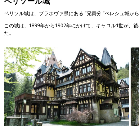
ペリソール城
ペリソル城は、プラホヴァ県にある “兄貴分 “ペレシュ城か
この城は、1899年から1902年にかけて、キャロル1世
た。