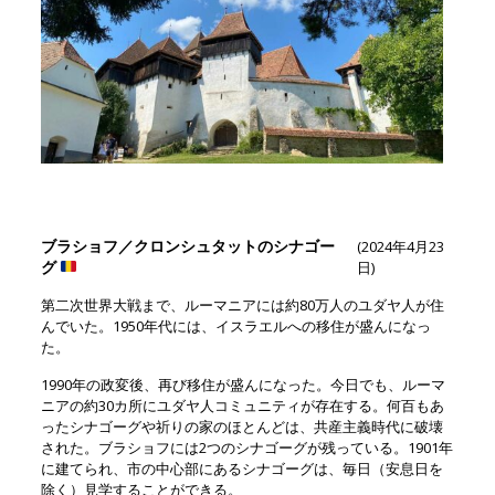
ブラショフ／クロンシュタットのシナゴー
(2024年4月23
グ
日)
第二次世界大戦まで、ルーマニアには約80万人のユダヤ人が住
んでいた。1950年代には、イスラエルへの移住が盛んになっ
た。
1990年の政変後、再び移住が盛んになった。今日でも、ルーマ
ニアの約30カ所にユダヤ人コミュニティが存在する。何百もあ
ったシナゴーグや祈りの家のほとんどは、共産主義時代に破壊
された。ブラショフには2つのシナゴーグが残っている。1901年
に建てられ、市の中心部にあるシナゴーグは、毎日（安息日を
除く）見学することができる。