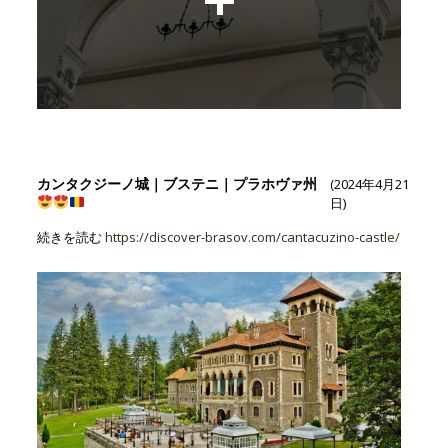
カンタクジーノ城｜ブステニ｜プラホヴァ州
(2024年4月21
日)
続きを読む
https://discover-brasov.com/cantacuzino-castle/