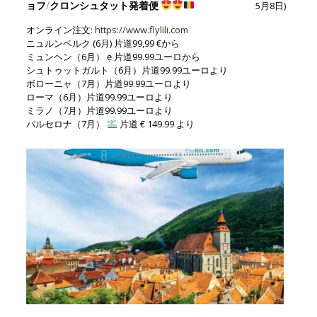
ョフ/クロンシュタット発着便
5月8日)
オンライン注文:
https://www.flylili.com
ニュルンベルク (6月) 片道99,99 €から
ミュンヘン（6月） ẹ 片道99.99ユーロから
シュトゥットガルト（6月）片道99.99ユーロより
ボローニャ（7月）片道99.99ユーロより
ローマ（6月）片道99.99ユーロより
ミラノ（7月）片道99.99ユーロより
バルセロナ（7月）
片道 € 149.99 より