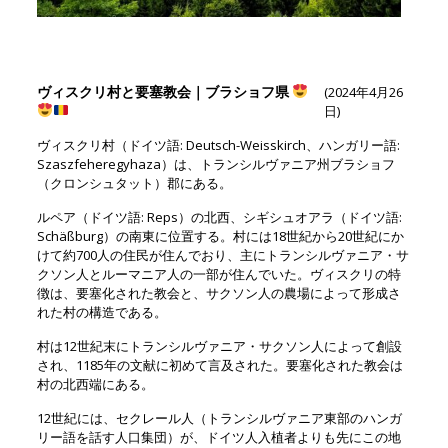
ヴィスクリ村と要塞教会｜ブラショフ県
(2024年4月26
日)
ヴィスクリ村（ドイツ語: Deutsch-Weisskirch、ハンガリー語:
Szaszfeheregyhaza）は、トランシルヴァニア州ブラショフ
（クロンシュタット）郡にある。
ルペア（ドイツ語: Reps）の北西、シギシュオアラ（ドイツ語:
Schäßburg）の南東に位置する。村には18世紀から20世紀にか
けて約700人の住民が住んでおり、主にトランシルヴァニア・サ
クソン人とルーマニア人の一部が住んでいた。ヴィスクリの特
徴は、要塞化された教会と、サクソン人の農場によって形成さ
れた村の構造である。
村は12世紀末にトランシルヴァニア・サクソン人によって創設
され、1185年の文献に初めて言及された。要塞化された教会は
村の北西端にある。
12世紀には、セクレール人（トランシルヴァニア東部のハンガ
リー語を話す人口集団）が、ドイツ人入植者よりも先にこの地