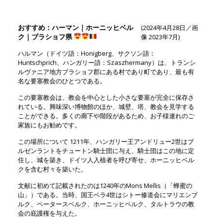
おすすめ：ハーマン｜ホーニッヒベル
(2024年4月28日／画
ク｜ブラショフ県
像 2023年7月)
ハルマン（ドイツ語：Honigberg、サクソン語：
Huntschprich、ハンガリー語：Szaszhermany）は、トランシ
ルヴァニア地方ブラショフ郡にある村であり町であり、最も有
名な要塞教会のひとつである。
この要塞教会は、教会を中心とした小さな要塞が完全に保存さ
れている。興味深い博物館のほか、城壁、塔、教会を見学する
ことができる。多くの廊下や階段があるため、お子様連れのご
家族にもお勧めです。
この場所について 1211年、ハンガリー王アンドリュー2世はブ
ルゼンラントをチュートン騎士団に与え、騎士団はこの地に定
住し、城を築き、ドイツ人入植者を呼び寄せ、ホーニッヒベル
クを含む村々を築いた。
文献に初めて記載されたのは1240年のMons Mellis（「蜂蜜の
山」）である。当時、国王ベラ4世はシトー修道会にマリエンブ
ルク、ペータースベルク、ホーニッヒベルク、タルトラウの教
会の庇護権を与えた。