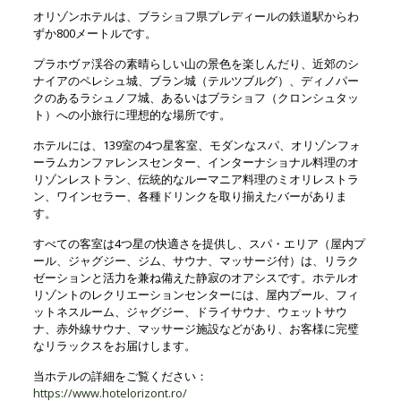
オリゾンホテルは、ブラショフ県プレディールの鉄道駅からわ
ずか800メートルです。
プラホヴァ渓谷の素晴らしい山の景色を楽しんだり、近郊のシ
ナイアのペレシュ城、ブラン城（テルツブルグ）、ディノパー
クのあるラシュノフ城、あるいはブラショフ（クロンシュタッ
ト）への小旅行に理想的な場所です。
ホテルには、139室の4つ星客室、モダンなスパ、オリゾンフォ
ーラムカンファレンスセンター、インターナショナル料理のオ
リゾンレストラン、伝統的なルーマニア料理のミオリレストラ
ン、ワインセラー、各種ドリンクを取り揃えたバーがありま
す。
すべての客室は4つ星の快適さを提供し、スパ・エリア（屋内プ
ール、ジャグジー、ジム、サウナ、マッサージ付）は、リラク
ゼーションと活力を兼ね備えた静寂のオアシスです。ホテルオ
リゾントのレクリエーションセンターには、屋内プール、フィ
ットネスルーム、ジャグジー、ドライサウナ、ウェットサウ
ナ、赤外線サウナ、マッサージ施設などがあり、お客様に完璧
なリラックスをお届けします。
当ホテルの詳細をご覧ください：
https://www.hotelorizont.ro/