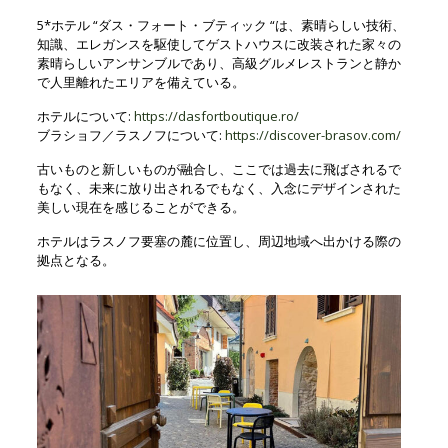
5*ホテル “ダス・フォート・ブティック “は、素晴らしい技術、
知識、エレガンスを駆使してゲストハウスに改装された家々の
素晴らしいアンサンブルであり、高級グルメレストランと静か
で人里離れたエリアを備えている。
ホテルについて:
https://dasfortboutique.ro/
ブラショフ／ラスノフについて:
https://discover-brasov.com/
古いものと新しいものが融合し、ここでは過去に飛ばされるで
もなく、未来に放り出されるでもなく、入念にデザインされた
美しい現在を感じることができる。
ホテルはラスノフ要塞の麓に位置し、周辺地域へ出かける際の
拠点となる。