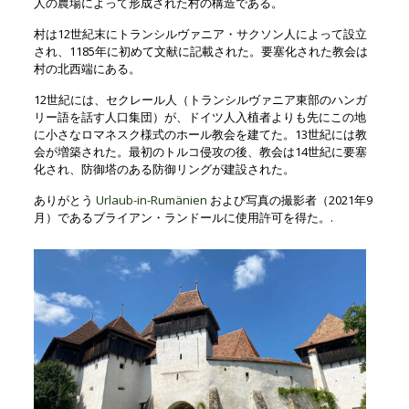
人の農場によって形成された村の構造である。
村は12世紀末にトランシルヴァニア・サクソン人によって設立
され、1185年に初めて文献に記載された。要塞化された教会は
村の北西端にある。
12世紀には、セクレール人（トランシルヴァニア東部のハンガ
リー語を話す人口集団）が、ドイツ人入植者よりも先にこの地
に小さなロマネスク様式のホール教会を建てた。13世紀には教
会が増築された。最初のトルコ侵攻の後、教会は14世紀に要塞
化され、防御塔のある防御リングが建設された。
ありがとう
Urlaub-in-Rumänien
および写真の撮影者（2021年9
月）であるブライアン・ランドールに使用許可を得た。.